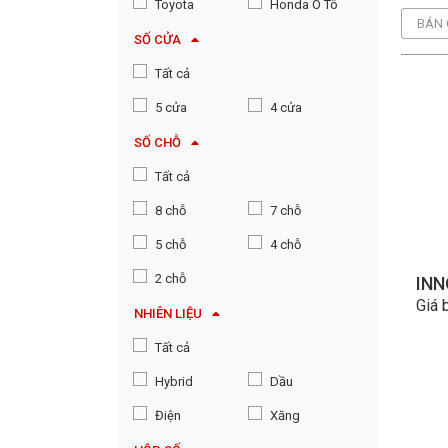
Toyota
Honda Ô Tô
BÁN 
SỐ CỬA
Tất cả
5 cửa
4 cửa
SỐ CHỖ
Tất cả
8 chỗ
7 chỗ
5 chỗ
4 chỗ
2 chỗ
INN
Giá 
NHIÊN LIỆU
Tất cả
Hybrid
Dầu
Điện
Xăng