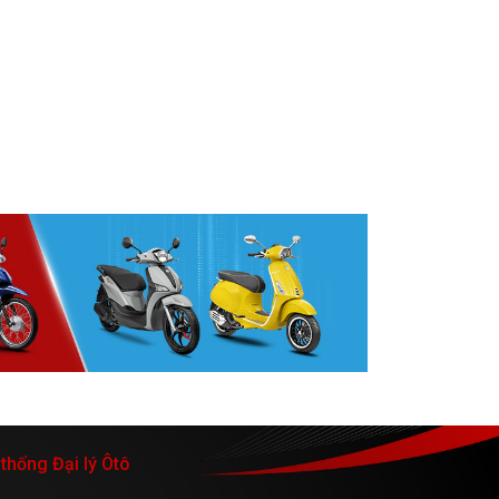
thống Đại lý Ôtô