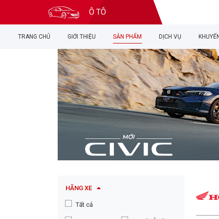
Ô TÔ
TRANG CHỦ
GIỚI THIỆU
SẢN PHẨM
DỊCH VỤ
KHUYẾN
HÃNG XE
Tất cả