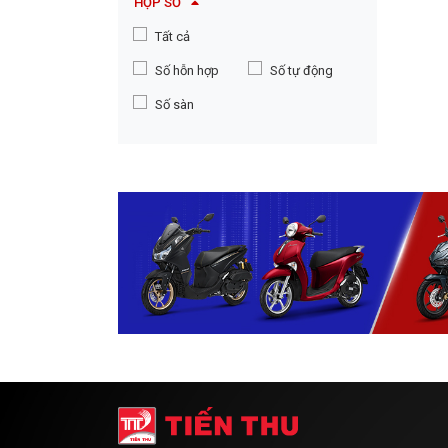
HỘP SỐ
Tất cả
Số hỗn hợp
Số tự động
Số sàn