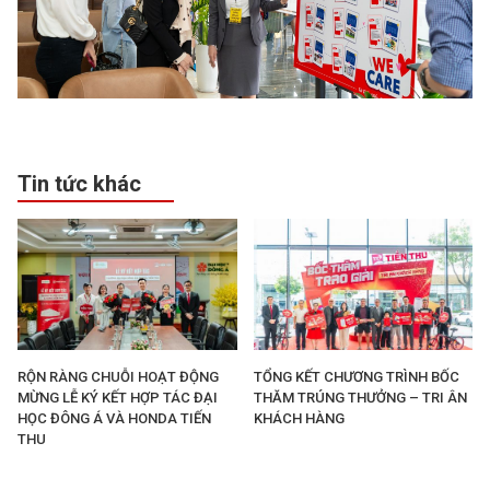
Tin tức khác
RỘN RÀNG CHUỖI HOẠT ĐỘNG
TỔNG KẾT CHƯƠNG TRÌNH BỐC
MỪNG LỄ KÝ KẾT HỢP TÁC ĐẠI
THĂM TRÚNG THƯỞNG – TRI ÂN
HỌC ĐÔNG Á VÀ HONDA TIẾN
KHÁCH HÀNG
THU