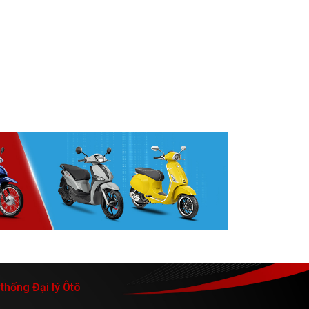
thống Đại lý Ôtô