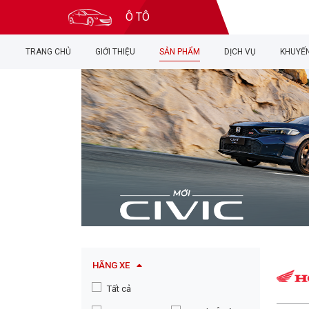
Ô TÔ
TRANG CHỦ
GIỚI THIỆU
SẢN PHẨM
DỊCH VỤ
KHUYẾN
HÃNG XE
Tất cả