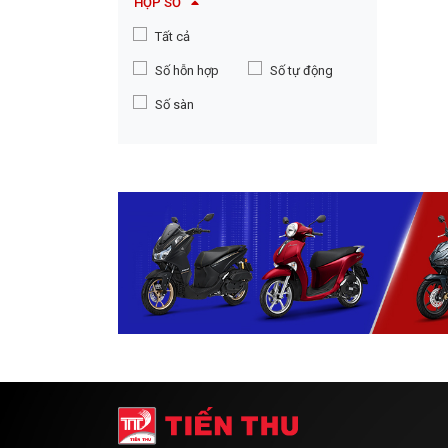
HỘP SỐ
Tất cả
Số hỗn hợp
Số tự động
Số sàn