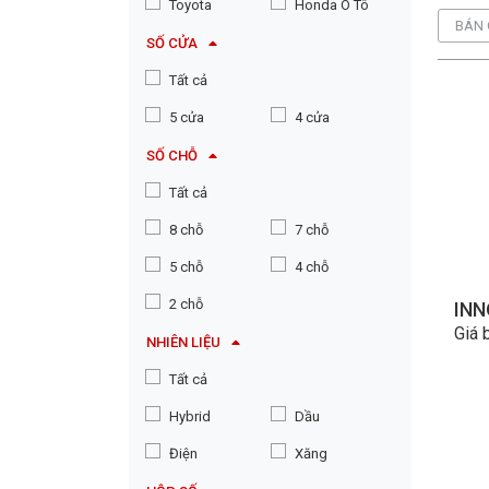
Toyota
Honda Ô Tô
BÁN 
SỐ CỬA
Tất cả
5 cửa
4 cửa
SỐ CHỖ
Tất cả
8 chỗ
7 chỗ
5 chỗ
4 chỗ
2 chỗ
INN
Giá 
NHIÊN LIỆU
Tất cả
Hybrid
Dầu
Điện
Xăng