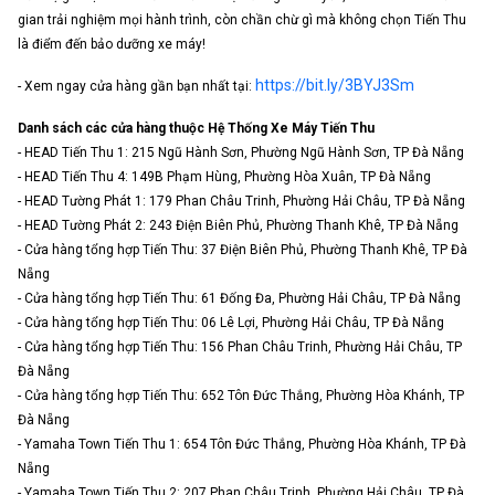
gian trải nghiệm mọi hành trình, còn chần chừ gì mà không chọn Tiến Thu
là điểm đến bảo dưỡng xe máy!
https://bit.ly/3BYJ3Sm
- Xem ngay cửa hàng gần bạn nhất tại:
Danh sách các cửa hàng thuộc Hệ Thống Xe Máy Tiến Thu
- HEAD Tiến Thu 1: 215 Ngũ Hành Sơn, Phường Ngũ Hành Sơn, TP Đà Nẵng
- HEAD Tiến Thu 4: 149B Phạm Hùng, Phường Hòa Xuân, TP Đà Nẵng
- HEAD Tường Phát 1: 179 Phan Châu Trinh, Phường Hải Châu, TP Đà Nẵng
- HEAD Tường Phát 2: 243 Điện Biên Phủ, Phường Thanh Khê, TP Đà Nẵng
- Cửa hàng tổng hợp Tiến Thu: 37 Điện Biên Phủ, Phường Thanh Khê, TP Đà
Nẵng
- Cửa hàng tổng hợp Tiến Thu: 61 Đống Đa, Phường Hải Châu, TP Đà Nẵng
- Cửa hàng tổng hợp Tiến Thu: 06 Lê Lợi, Phường Hải Châu, TP Đà Nẵng
- Cửa hàng tổng hợp Tiến Thu: 156 Phan Châu Trinh, Phường Hải Châu, TP
Đà Nẵng
- Cửa hàng tổng hợp Tiến Thu: 652 Tôn Đức Thắng, Phường Hòa Khánh, TP
Đà Nẵng
- Yamaha Town Tiến Thu 1: 654 Tôn Đức Thắng, Phường Hòa Khánh, TP Đà
Nẵng
- Yamaha Town Tiến Thu 2: 207 Phan Châu Trinh, Phường Hải Châu, TP Đà