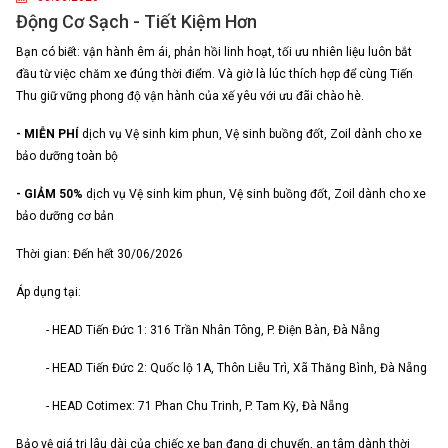
Động Cơ Sạch - Tiết Kiệm Hơn
Bạn có biết: vận hành êm ái, phản hồi linh hoạt, tối ưu nhiên liệu luôn bắt
đầu từ việc chăm xe đúng thời điểm. Và giờ là lúc thích hợp để cùng Tiến
Thu giữ vững phong độ vận hành của xế yêu với ưu đãi chào hè.
- MIỄN PHÍ
dịch vụ Vệ sinh kim phun, Vệ sinh buồng đốt, Zoil dành cho xe
bảo dưỡng toàn bộ
- GIẢM 50%
dịch vụ Vệ sinh kim phun, Vệ sinh buồng đốt, Zoil dành cho xe
bảo dưỡng cơ bản
Thời gian: Đến hết 30/06/2026
Áp dụng tại:
- HEAD Tiến Đức 1: 316 Trần Nhân Tông, P. Điện Bàn, Đà Nẵng
- HEAD Tiến Đức 2: Quốc lộ 1A, Thôn Liễu Trì, Xã Thăng Bình, Đà Nẵng
- HEAD Cotimex: 71 Phan Chu Trinh, P. Tam Kỳ, Đà Nẵng
Bảo vệ giá trị lâu dài của chiếc xe bạn đang di chuyển, an tâm dành thời