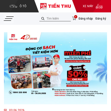
Ô TÔ
XE MÁY
0
Đăng nhập
Đăng ký
03.06.2026