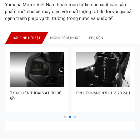
Yamaha Motor Việt Nam hoàn toàn tự tin sản xuất các sản
phẩm mới như xe máy điện với chất lượng tốt đi đôi với giá cả
cạnh tranh phục vụ thị trường trong nước và quốc tế.
ĐẶC TÍNH NỔI BẬT
THÔNG SỐ KĨ THUẬT
PHỤ KIỆN
Ổ SẠC ĐIỆN THOẠI VÀ HỘC ĐỂ
PIN LITHIUM-ION 51.1 V, 23.2AH
ĐỒ