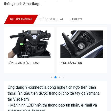
thông minh Smartkey,...
ĐẶC TÍNH NỔI BẬT
THÔNG SỐ KĨ THUẬT
PHỤ KIỆN
CỔNG SẠC ĐIỆN THOẠI
BÌNH XĂNG LỚN
Ứng dụng Y-connect là công nghệ tích hợp trên điện
thoại lần đầu tiên được trang bị cho xe tay ga Yamaha
tại Việt Nam.
- Màn hình LCD hiển thị thông báo tin nhắn, e-mail và