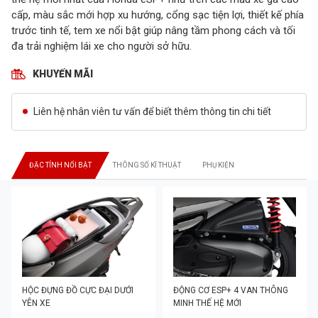
cấp, màu sắc mới hợp xu hướng, cổng sạc tiện lợi, thiết kế phía
trước tinh tế, tem xe nổi bật giúp nâng tầm phong cách và tối
đa trải nghiệm lái xe cho người sở hữu.
KHUYẾN MÃI
Liên hệ nhân viên tư vấn để biết thêm thông tin chi tiết
ĐẶC TÍNH NỔI BẬT
THÔNG SỐ KĨ THUẬT
PHỤ KIỆN
HỘC ĐỰNG ĐỒ CỰC ĐẠI DƯỚI
ĐỘNG CƠ ESP+ 4 VAN THÔNG
YÊN XE
MINH THẾ HỆ MỚI