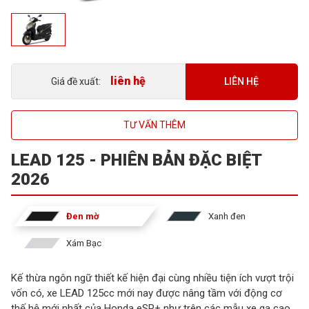
liên hệ
LIÊN HỆ
Giá đề xuất:
TƯ VẤN THÊM
LEAD 125 - PHIÊN BẢN ĐẶC BIỆT
2026
Đen mờ
Xanh đen
Xám Bạc
Kế thừa ngôn ngữ thiết kế hiện đại cùng nhiều tiện ích vượt trội
vốn có, xe LEAD 125cc mới nay được nâng tầm với động cơ
thế hệ mới nhất của Honda eSP+ như trên các mẫu xe ga cao