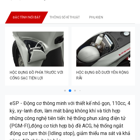
ĐẶC TÍNH NỔI BẬT
THÔNG SỐ KĨ THUẬT
PHỤ KIỆN
HỘC ĐỰNG ĐỒ PHÍA TRƯỚC VỚI
HỘC ĐỰNG ĐỒ DƯỚI YÊN RỘNG
CỔNG SẠC TIỆN LỢI
RÃI
eSP - Động cơ thông minh với thiết kế nhỏ gọn, 110cc, 4
kỳ, xy-lanh đơn, làm mát bằng không khí và tích hợp
những công nghệ tiên tiến: hệ thống phun xăng điện tử
(PGM-FI),động cơ tích hợp bộ đề ACG, hệ thống ngắt
động cơ tạm thời (Idling stop), giảm thiểu ma sát và khả