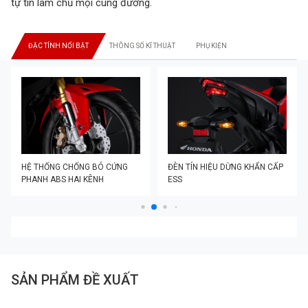
tự tin làm chủ mọi cung đường.
ĐẶC TÍNH NỔI BẬT
THÔNG SỐ KĨ THUẬT
PHỤ KIỆN
HỆ THỐNG CHỐNG BÓ CỨNG
ĐÈN TÍN HIỆU DỪNG KHẨN CẤP
PHANH ABS HAI KÊNH
ESS
SẢN PHẨM ĐỀ XUẤT