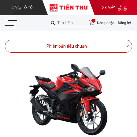
Ô TÔ
XE MÁY
0
Đăng nhập
Đăng ký
Phiên bản tiêu chuẩn