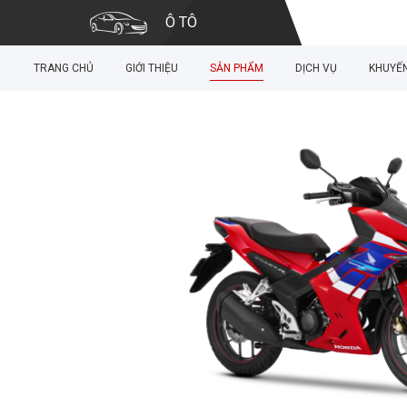
Ô TÔ
TRANG CHỦ
GIỚI THIỆU
SẢN PHẨM
DỊCH VỤ
KHUYẾN