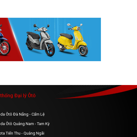
thống Đại lý Ôtô
da Ôtô Đà Nẵng - Cẩm Lệ
da Ôtô Quảng Nam - Tam Kỳ
ota Tiến Thu - Quảng Ngãi