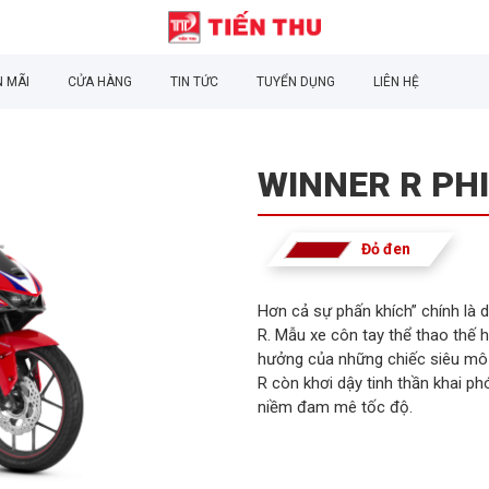
 MÃI
CỬA HÀNG
TIN TỨC
TUYỂN DỤNG
LIÊN HỆ
WINNER R PH
Đỏ đen
Hơn cả sự phấn khích” chính là 
R. Mẫu xe côn tay thể thao thế 
hưởng của những chiếc siêu mô t
R còn khơi dậy tinh thần khai ph
niềm đam mê tốc độ.