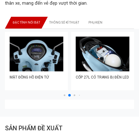
thân xe, mang đến vẻ đẹp vượt thời gian.
ĐẶC TÍNH NỔI BẬT
THÔNG SỐ KĨ THUẬT
PHỤ KIỆN
MẶT ĐỒNG HỒ ĐIỆN TỬ
CỐP 27L CÓ TRANG BỊ ĐÈN LED
SẢN PHẨM ĐỀ XUẤT