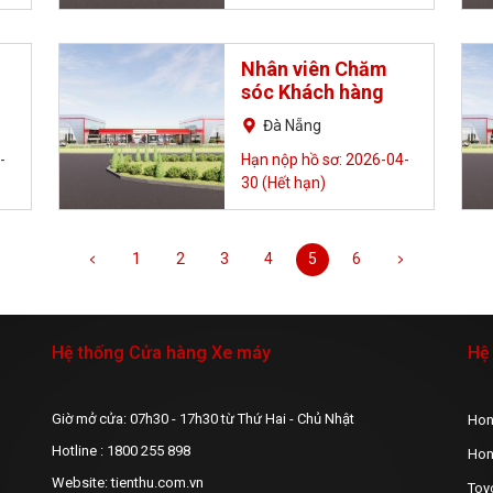
Nhân viên Chăm
sóc Khách hàng
Đà Nẵng
-
Hạn nộp hồ sơ: 2026-04-
30 (Hết hạn)
1
2
3
4
5
6
Hệ thống Cửa hàng Xe máy
Hệ 
Giờ mở cửa: 07h30 - 17h30 từ Thứ Hai - Chủ Nhật
Hon
Hotline : 1800 255 898
Hon
Website: tienthu.com.vn
Toy