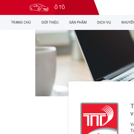
Ô TÔ
TRANG CHỦ
GIỚI THIỆU
SẢN PHẨM
DỊCH VỤ
KHUYẾN
T
v
V
T