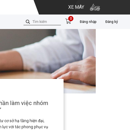
XE MÁY
0
Đăng nhập
Đăng ký
 thần làm việc nhóm
”
 cơ sở hạ tầng hiện đại,
 lực với tác phong phục vụ