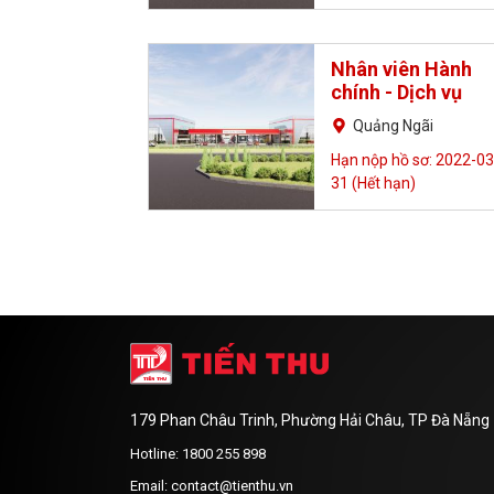
Nhân viên Hành
chính - Dịch vụ
Quảng Ngãi
Hạn nộp hồ sơ: 2022-03
31 (Hết hạn)
179 Phan Châu Trinh, Phường Hải Châu, TP Đà Nẵng
Hotline: 1800 255 898
Email: contact@tienthu.vn