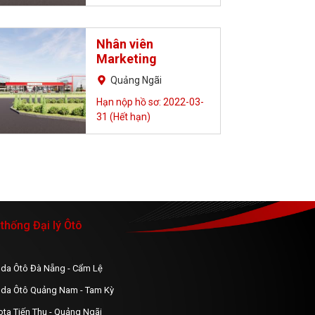
Nhân viên
Marketing
Quảng Ngãi
Hạn nộp hồ sơ: 2022-03-
31 (Hết hạn)
thống Đại lý Ôtô
da Ôtô Đà Nẵng - Cẩm Lệ
da Ôtô Quảng Nam - Tam Kỳ
ota Tiến Thu - Quảng Ngãi