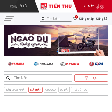
Ô TÔ
XE MÁY
0
Đăng nhập
Đăng ký
LỌC
BÁN CHẠY NHẤT
GIÁ THẤP
GIÁ CAO
ƯU ĐÃI
TRẢ GÓP 0%