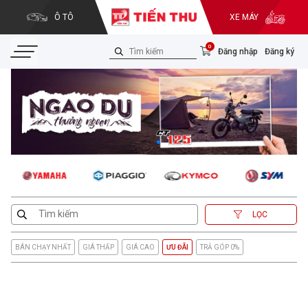
Ô TÔ
XE MÁY
0
Đăng nhập
Đăng ký
LỌC
BÁN CHẠY NHẤT
GIÁ THẤP
GIÁ CAO
ƯU ĐÃI
TRẢ GÓP 0%